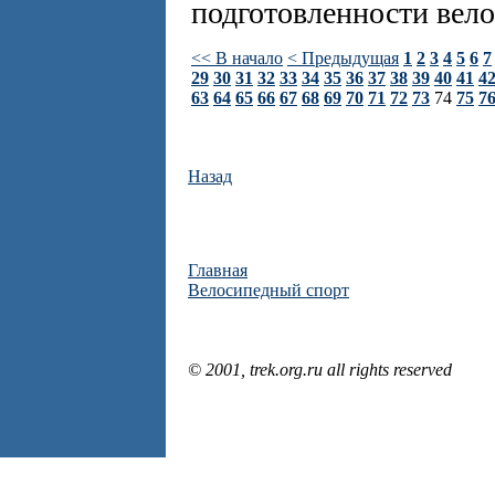
подготовленности вело
<< В начало
< Предыдущая
1
2
3
4
5
6
7
29
30
31
32
33
34
35
36
37
38
39
40
41
4
63
64
65
66
67
68
69
70
71
72
73
74
75
7
Назад
Главная
Велосипедный спорт
© 2001, trek.org.ru all rights reserved