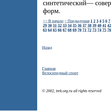
синтетический— совер
форм.
<< В начало
< Предыдущая
1
2
3
4
5
6
7
29
30
31
32
33
34
35
36
37
38
39
40
41
4
63
64
65
66
67
68
69
70
71
72
73
74
75
7
Назад
Главная
Велосипедный спорт
© 2002, trek.org.ru all rights reserved