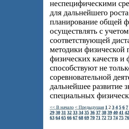
неспецифическими сре
для дальнейшего роста
планирование общей ф
осуществлять с учето
соответствующей дист
методики физической 
физических качеств и
способствуют не толь
соревновательной деят
дальнейшее развитие 
специальных физическ
<< В начало
< Предыдущая
1
2
3
4
5
6
7
29
30
31
32
33
34
35
36
37
38
39
40
41
4
63
64
65
66
67
68
69
70
71
72
73
74
75
7