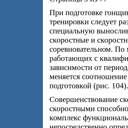
При подготовке гонщик
тренировки следует ра
специальную вынослив
скоростные и скорост
соревновательном. По
работающих с квалифи
зависимости от период
меняется соотношение
подготовкой (рис. 104)
Совершенствование ск
скоростными способно
комплекс функциональ
непосредственно опре