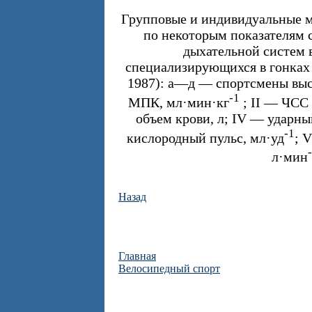
Групповые и индивидуальные м
по некоторым показателям 
дыхательной систем 
специализирующихся в гонках 
1987): а—д — спортсмены выс
-1
МПК, мл·мин·кг
; II — ЧСС 
объем крови, л; IV — ударны
-1
кислородный пульс, мл·уд
; 
л·мин
Назад
Главная
Велосипедный спорт