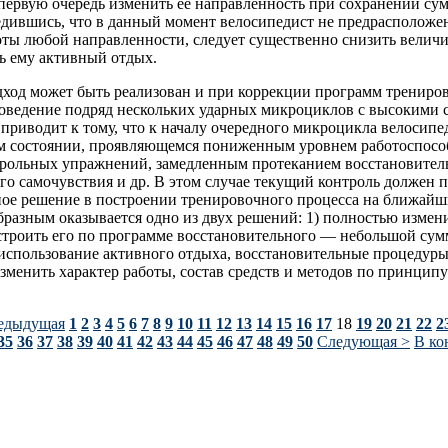
в первую очередь изменить ее направленность при сохранении су
едившись, что в данный момент велосипедист не предрасположе
ты любой направленности, следует существенно снизить величи
ь ему активный отдых.
ход может быть реализован и при коррекции программ трениро
оведение подряд нескольких ударных микроциклов с высокими
 приводит к тому, что к началу очередного микроцикла велосипе
ом состоянии, проявляющемся пониженным уровнем работоспосо
рольных упражнений, замедленным протеканием восстановител
о самочувствия и др. В этом случае текущий контроль должен 
ое решение в построении тренировочного процесса на ближайш
бразным оказывается одно из двух решений: 1) полностью измен
строить его по программе восстановительного — небольшой су
использование активного отдыха, восстановительные процедуры;
менить характер работы, состав средств и методов по принцип
едыдущая
1
2
3
4
5
6
7
8
9
10
11
12
13
14
15
16
17
18
19
20
21
22
2
35
36
37
38
39
40
41
42
43
44
45
46
47
48
49
50
Следующая >
В ко