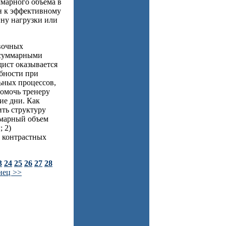
ммарного объема в
н к эффективному
ну нагрузки или
вочных
 суммарными
дист оказывается
бности при
ьных процессов,
помочь тренеру
ие дни. Как
ить структуру
ммарный объем
 2)
у контрастных
3
24
25
26
27
28
нец >>