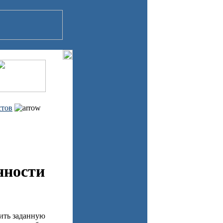
стов
нности
нить заданную