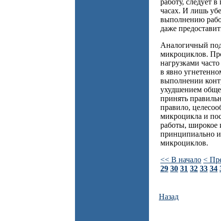
работу, следует 
часах. И лишь уб
выполнению рабо
даже предоставит
Аналогичный под
микроциклов. Пр
нагрузками часто
в явно угнетенн
выполнении конт
ухудшением общег
принять правильн
правило, целесоо
микроцикла и по
работы, широкое 
принципиально из
микроциклов.
<< В начало
< Пр
29
30
31
32
33
34
Назад