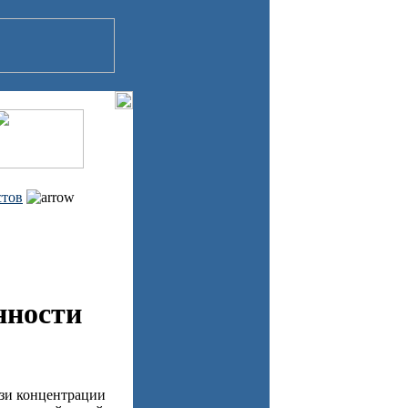
стов
нности
язи концентрации