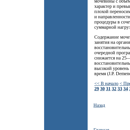
мочевины с объе
характер и превы
плохой переносим
и направленности
процедуры в соче
суммарной нагруз
Содержание мочев
занятия на орган
восстановительны
очередной програ
снижается на 25—3
восстановительны
высокий уровень 
время (J.P. Demeno
<< В начало
< Пр
29
30
31
32
33
34
Назад
Главная