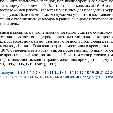
мом и интенсивностью нагрузок, повышение уровня ее может но
шать норму более чем на 40 % в течение нескольких дней. Это св
ости режимов работы, является показанием для проведения ко
 нагрузки. Полезными в таком случае могут явиться восстанови
тании с увеличением углеводов в рационе на фоне некоторого 
ки за день.
ины в крови сразу после занятия позволяет судить о суммарном
изм; значения мочевины утром свидетельствуют о качестве проте
х процессов, показывают степень готовности спортсмена к вы
ммы воздействий. Если концентрация мочевины в крови, взятой
0 % от величин ее в крови, взятой после занятия, то принято сч
е процессы протекают оптимально. При этом у спортсменов, и
подготовленности, концентрация мочевины приходит в норму за
is, 1986, 1996, В.И. Голец, 1987).
едыдущая
1
2
3
4
5
6
7
8
9
10
11
12
13
14
15
16
17
18
19
20
21
22
2
35
36
37
38
39
40
41
42
43
44
45
46
47
48
49
50
Следующая >
В ко