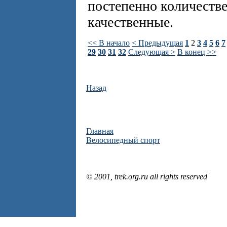
постепенно количестве
качественные.
<< В начало
< Предыдущая
1
2
3
4
5
6
7
29
30
31
32
Следующая >
В конец >>
Назад
Главная
Велосипедный спорт
© 2001, trek.org.ru all rights reserved