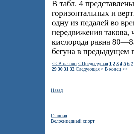
В табл. 4 представлен
горизонтальных и верт
одну из педалей во вр
передвижения такова, 
кислорода равна 80—85
бегуна в предыдущем 
<< В начало
< Предыдущая
1
2
3
4
5
6
7
29
30
31
32
Следующая >
В конец >>
Назад
Главная
Велосипедный спорт