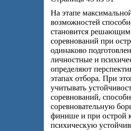
На этапе максимально
возможностей способн
становится решающим 
соревнований при ост
одинаково подготовле
личностные и психичес
определяют перспекти
этапах отбора. При это
учитывать устойчивос
соревнований, способн
соревновательную борь
финише и при острой 
психическую устойчив