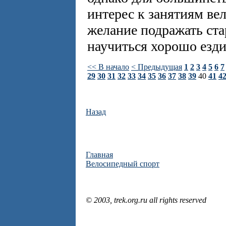
интерес к занятиям ве
желание подражать ст
научиться хорошо езди
<< В начало
< Предыдущая
1
2
3
4
5
6
7
29
30
31
32
33
34
35
36
37
38
39
40
41
4
Назад
Главная
Велосипедный спорт
© 2003, trek.org.ru all rights reserved