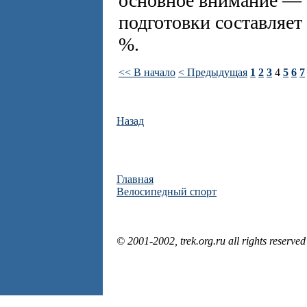
основное внимание — 
подготовки составляет
%.
<< В начало
< Предыдущая
1
2
3
4
5
6
7
Назад
Главная
Велосипедный спорт
© 2001-2002, trek.org.ru all rights reserved