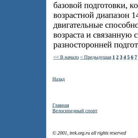
базовой подготовки, к
возрастной диапазон 1
двигательные способно
возраста и связанную 
разносторонней подгот
<< В начало
< Предыдущая
1
2
3
4
5
6
7
Назад
Главная
Велосипедный спорт
© 2001, trek.org.ru all rights reserved