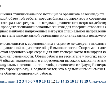
9
ышения функционального потенциала организма велосипедиста,
ьшой объем той работы, которая близка по характеру к соревнова
нять разные средства, не отдавая предпочтения остро воздейст
 проводят специализированные занятия для совершенствования
днако наиболее напряженные нагрузки специальной направленно
ь на этапе максимальной реализации индивидуальных возможно
елосипедистов к соревнованиям в спринте не следует выполнят
аправленной на развитие общей выносливости. Спортсмены дос
ботой аэробного характера и для них тренеры часто планируют 
кой направленности. Объем работы на этом этапе у многих вел
 объема, выполняемого спортсменами высокого класса на этап
идуальных возможностей, чтобы, независимо от будущей специа
ю аэробную базу. Предполагается, что в дальнейшем он сможет
ие объемы специальной работы.
едыдущая
1
2
3
4
5
6
7
8
9
10
11
12
13
14
15
16
17
18
19
Следующа