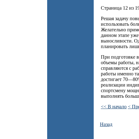
Страница 12 из 1
Решая задачу пов
использовать бол
Желательно приме
данном этапе уже
выносливости. О
планировать лиш
При подготовке в
объемы работы, н
справляются с ра
работы именно та
достигает 70—80%
реализации индив
спортсмену мощну
выполнять больш
<< В начало
< Пр
Назад