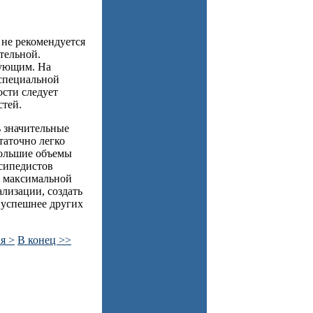
 не рекомендуется
тельной.
вующим. На
 специальной
сти следует
стей.
ь значительные
таточно легко
большие объемы
осипедистов
е максимальной
лизации, создать
 успешнее других
я >
В конец >>