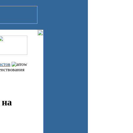
истов
енствования
 на