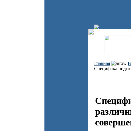
Главная
В
Специфика подгот
Специфи
различн
соверше