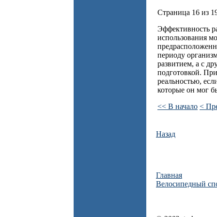
Страница 16 из 1
Эффективность ра
использования м
предрасположенно
периоду организм
развитием, а с 
подготовкой. Пр
реальностью, если
которые он мог б
<< В начало
< Пр
Назад
Главная
Велосипедный сп