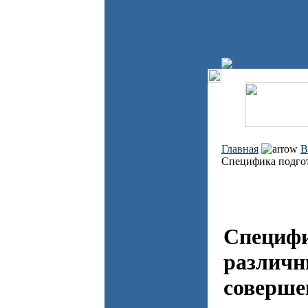
Главная
В
Специфика подгот
Специфи
различн
соверше