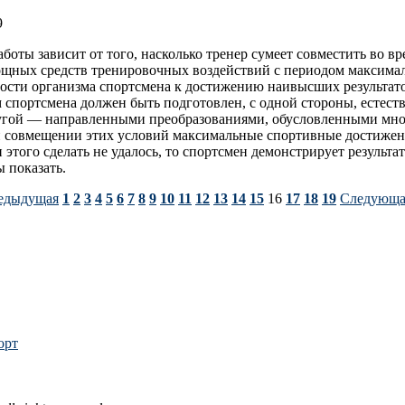
9
боты зависит от того, насколько тренер сумеет совместить во в
ощных средств тренировочных воздействий с периодом максима
сти организма спортсмена к достижению наивысших результато
 спортсмена должен быть подготовлен, с одной стороны, естес
другой — направленными преобразованиями, обусловленными мн
и совмещении этих условий максимальные спортивные достижен
 этого сделать не удалось, то спортсмен демонстрирует результа
ы показать.
едыдущая
1
2
3
4
5
6
7
8
9
10
11
12
13
14
15
16
17
18
19
Следующа
орт