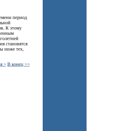
ремени период
льной
в. К этому
твенным
оголетней
ия становятся
ты ниже тех,
я >
В конец >>