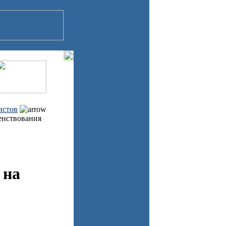
истов
енствования
 на