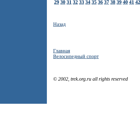
29
30
31
32
33
34
35
36
37
38
39
40
41
4
Назад
Главная
Велосипедный спорт
© 2002, trek.org.ru all rights reserved