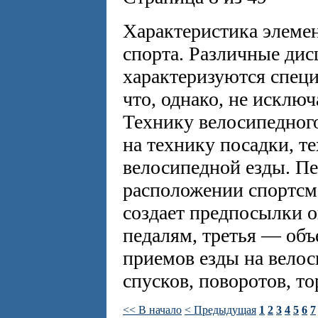
Характеристика элеме
спорта. Различные ди
характеризуются спец
что, однако, не исклю
Технику велосипедног
на технику посадки, т
велосипедной езды. Пе
расположении спортсме
создает предпосылки 
педалям, третья — об
приемов езды на велос
спусков, поворотов, т
<< В начало
< Предыдущая
1
2
3
4
5
6
7