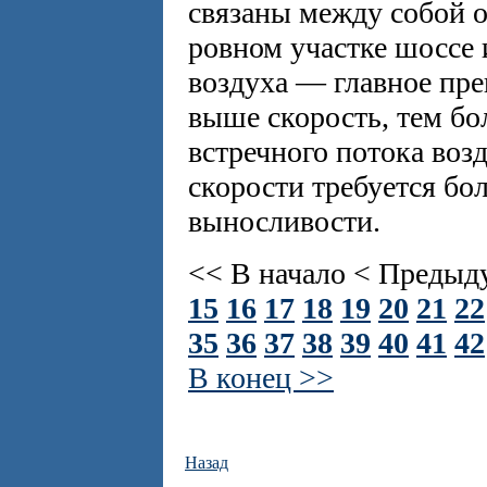
связаны между собой 
ровном участке шоссе 
воздуха — главное пре
выше скорость, тем бо
встречного потока возд
скорости требуется бо
выносливости.
<< В начало
< Предыд
15
16
17
18
19
20
21
22
35
36
37
38
39
40
41
42
В конец >>
Назад