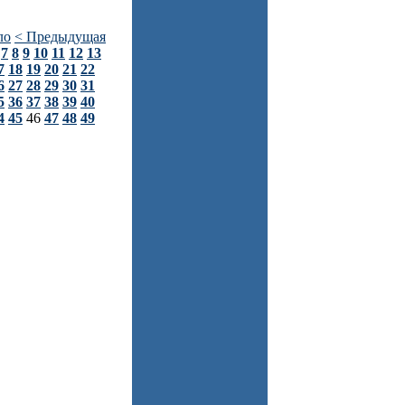
ло
< Предыдущая
7
8
9
10
11
12
13
7
18
19
20
21
22
6
27
28
29
30
31
5
36
37
38
39
40
4
45
46
47
48
49