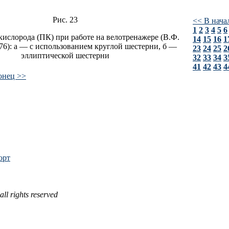
Рис. 23
<< В нача
1
2
3
4
5
6
кислорода (ПК) при работе на велотренажере (В.Ф.
14
15
16
1
76): а — с использованием круглой шестерни, б —
23
24
25
2
эллиптической шестерни
32
33
34
3
41
42
43
4
онец >>
орт
all rights reserved