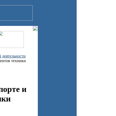
й деятельности
ментов техники
порте и
ики