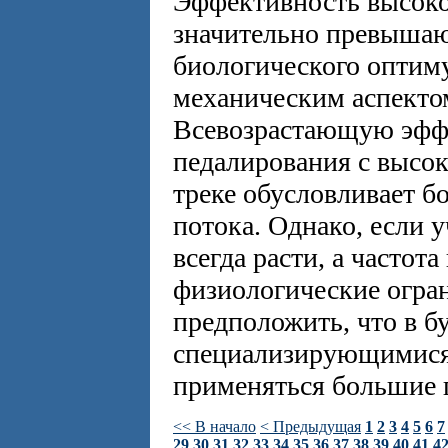
Эффективность высоко
значительно превыша
биологического оптим
механическим аспекто
Всевозрастающую эффе
педалирования с высок
треке обусловливает 
потока. Однако, если у
всегда расти, а частот
физиологические огра
предположить, что в 
специализирующимися в
применяться большие п
<< В начало
< Предыдущая
1
2
3
4
5
6
7
29
30
31
32
33
34
35
36
37
38
39
40
41
4