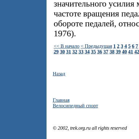
значительного усилия
частоте вращения педа
обороте педалей, отно
1976).
<< В начало
< Предыдущая
1
2
3
4
5
6
7
29
30
31
32
33
34
35
36
37
38
39
40
41
4
Назад
Главная
Велосипедный спорт
© 2002, trek.org.ru all rights reserved