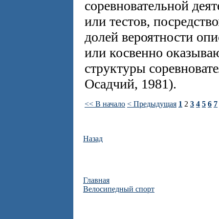
соревновательной деят
или тестов, посредст
долей вероятности опи
или косвенно оказыва
структуры соревновате
Осадчий, 1981).
<< В начало
< Предыдущая
1
2
3
4
5
6
7
Назад
Главная
Велосипедный спорт